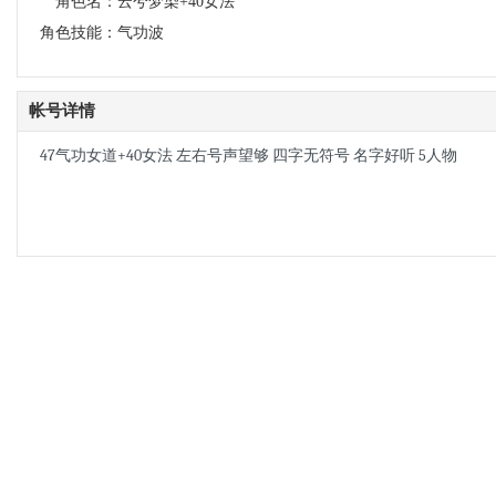
角色名：
云兮梦染+40女法
角色技能：
气功波
帐号详情
47气功女道+40女法 左右号声望够 四字无符号 名字好听 5人物