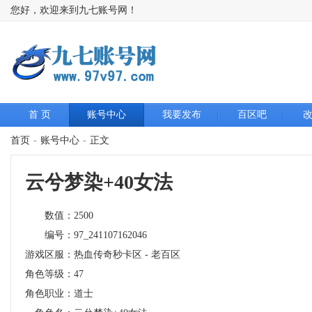
您好，欢迎来到九七账号网！
首 页
账号中心
我要发布
百区吧
首页
-
账号中心
-
正文
云兮梦染+40女法
数值：
2500
编号：
97_241107162046
游戏区服：
热血传奇秒卡区 - 老百区
角色等级：
47
角色职业：
道士