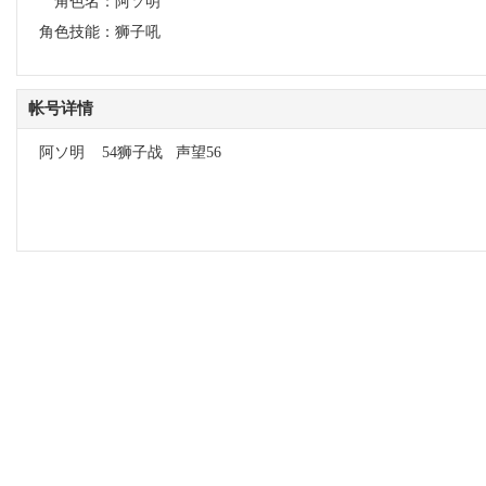
角色名：
阿ソ明
角色技能：
狮子吼
帐号详情
阿ソ明 54狮子战 声望56