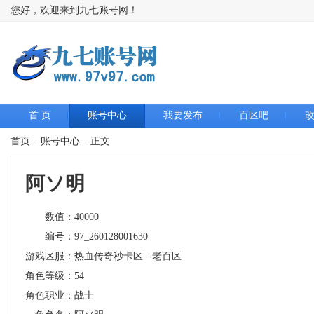
您好，欢迎来到九七账号网！
首 页
账号中心
我要发布
百区吧
首页
-
账号中心
-
正文
阿ソ明
数值：
40000
编号：
97_260128001630
游戏区服：
热血传奇秒卡区 - 老百区
角色等级：
54
角色职业：
战士