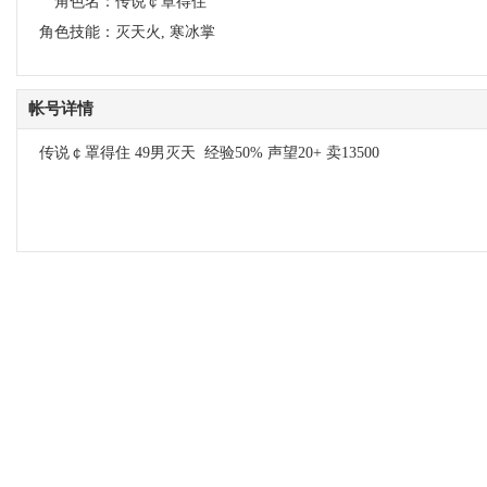
角色名：
传说￠罩得住
角色技能：
灭天火, 寒冰掌
帐号详情
传说￠罩得住 49男灭天 经验50% 声望20+ 卖13500