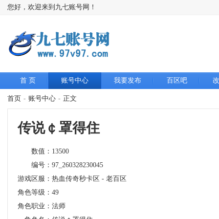
您好，欢迎来到九七账号网！
首 页
账号中心
我要发布
百区吧
首页
-
账号中心
-
正文
传说￠罩得住
数值：
13500
编号：
97_260328230045
游戏区服：
热血传奇秒卡区 - 老百区
角色等级：
49
角色职业：
法师